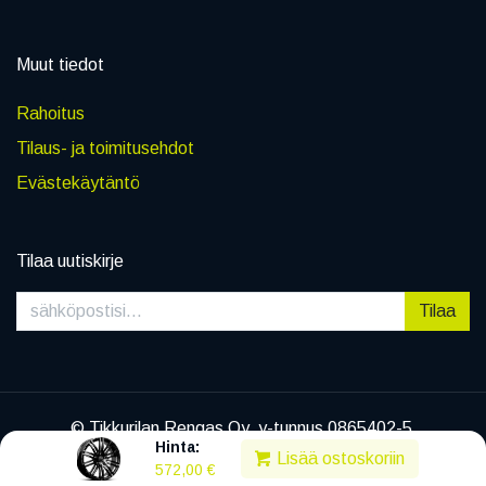
Muut tiedot
Rahoitus
Tilaus- ja toimitusehdot
Evästekäytäntö
Tilaa uutiskirje
Tilaa
© Tikkurilan Rengas Oy, y-tunnus 0865402-5
Hinta:
|
Tietosuojaseloste
Lisää ostoskoriin
572,00
€