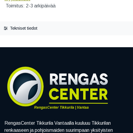
Toimitus: 2-3 arkipäivää
Tekniset tiedot
RengasCenter Tikkurila | Vantaa
RengasCenter Tikkurila Vantaalla kuuluuu Tikkurilan
renkaaseen ja pohjoismaiden suurimpaan yksityisten