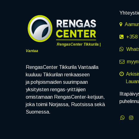
Yhteysti
Aamuru
+358 
RengasCenter Tikkurila |
What
Vantaa
myynt
RengasCenter Tikkurila Vantaalla
Arkis
kuuluuu Tikkurilan renkaaseen
Lauanta
ja pohjoismaiden suurimpaan
yksityisten rengas-yrittäjien
Iltapäivy
omistamaan RengasCenter-ketjuun,
puhelinn
joka toimii Norjassa, Ruotsissa sekä
Suomessa.