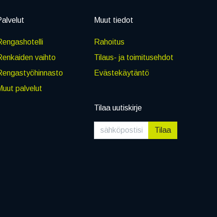
alvelut
Muut tiedot
engashotelli
Rahoitus
Renkaiden vaihto
Tilaus- ja toimitusehdot
Rengastyöhinnasto
Evästekäytäntö
uut palvelut
Tilaa uutiskirje
Tilaa