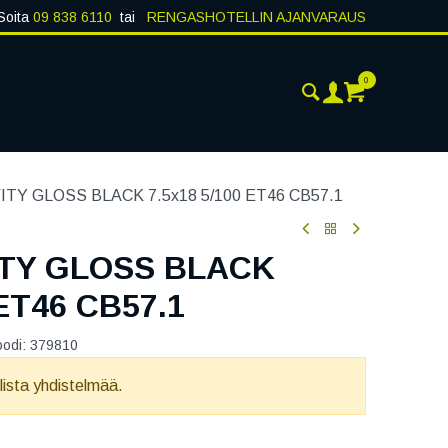
Soita
09 838 6110
tai
RENGASHOTELLIN AJANVARAUS
0
AJANKOHTAISTA
YHTEYSTIEDOT
TY GLOSS BLACK 7.5x18 5/100 ET46 CB57.1
ITY GLOSS BLACK
 ET46 CB57.1
oodi:
379810
llista yhdistelmää.