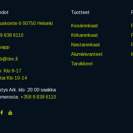
edot
Tuotteet
P
skontie 6 00750 Helsinki
Kesärenkaat
R
9 838 6110
Kitkarenkaat
Nastarenkaat
sapp
Alumiinivanteet
M
i@tire.fi
Tarvikkeet
in Klo 9-17
i Klo 10-14
stys Ark. klo: 20:00 saakka
umerosta:
+358 9 838 6110