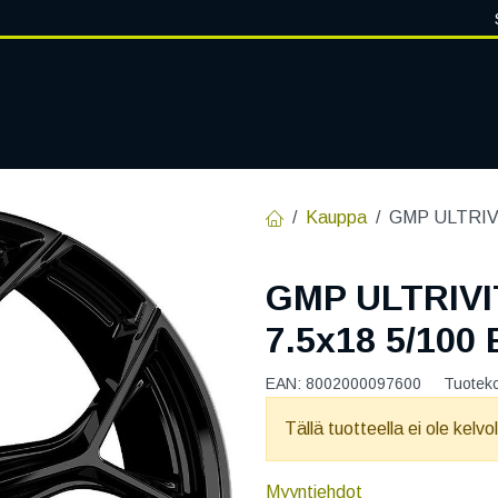
VANTEET
PALVELUT
RENGASHOTELLI
RENGASTIETOA
Kauppa
GMP ULTRIVI
GMP ULTRIV
7.5x18 5/100
EAN:
8002000097600
Tuotek
Tällä tuotteella ei ole kelvo
Myyntiehdot