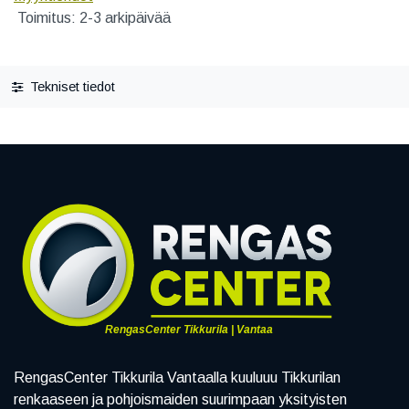
Toimitus: 2-3 arkipäivää
Tekniset tiedot
RengasCenter Tikkurila | Vantaa
RengasCenter Tikkurila Vantaalla kuuluuu Tikkurilan
renkaaseen ja pohjoismaiden suurimpaan yksityisten