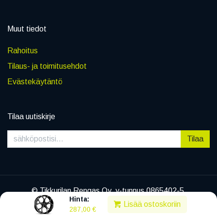
Muut tiedot
Rahoitus
Tilaus- ja toimitusehdot
Evästekäytäntö
Tilaa uutiskirje
Tilaa
© Tikkurilan Rengas Oy, y-tunnus 0865402-5
Hinta:
|
Tietosuojaseloste
Lisää ostoskoriin
287,00
€