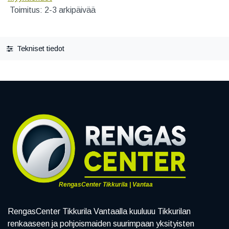
Toimitus: 2-3 arkipäivää
Tekniset tiedot
RengasCenter Tikkurila | Vantaa
RengasCenter Tikkurila Vantaalla kuuluuu Tikkurilan
renkaaseen ja pohjoismaiden suurimpaan yksityisten