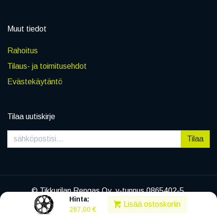
Muut tiedot
Rahoitus
Tilaus- ja toimitusehdot
Evästekäytäntö
Tilaa uutiskirje
Tilaa
© Tikkurilan Rengas Oy, y-tunnus 0865402-5
Hinta:
|
Tietosuojaseloste
Lisää ostoskoriin
287,00
€