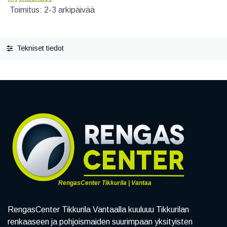
Toimitus: 2-3 arkipäivää
Tekniset tiedot
RengasCenter Tikkurila | Vantaa
RengasCenter Tikkurila Vantaalla kuuluuu Tikkurilan
renkaaseen ja pohjoismaiden suurimpaan yksityisten