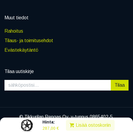
Muut tiedot
Rahoitus
Tilaus- ja toimitusehdot
Evästekäytäntö
Tilaa uutiskirje
Tilaa
© Tikkurilan Rengas Oy, y-tunnus 0865402-5
Hinta:
|
Tietosuojaseloste
Lisää ostoskoriin
287,00
€