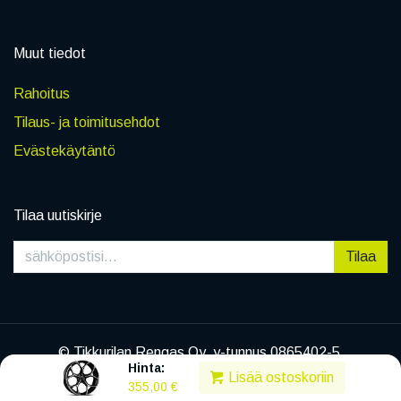
Muut tiedot
Rahoitus
Tilaus- ja toimitusehdot
Evästekäytäntö
Tilaa uutiskirje
Tilaa
© Tikkurilan Rengas Oy, y-tunnus 0865402-5
Hinta:
|
Tietosuojaseloste
Lisää ostoskoriin
355,00
€