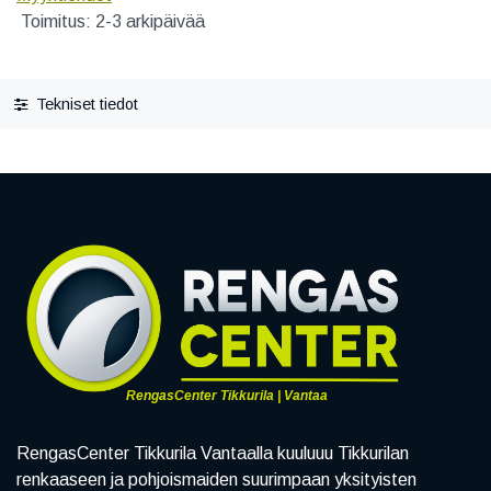
Toimitus: 2-3 arkipäivää
Tekniset tiedot
RengasCenter Tikkurila | Vantaa
RengasCenter Tikkurila Vantaalla kuuluuu Tikkurilan
renkaaseen ja pohjoismaiden suurimpaan yksityisten