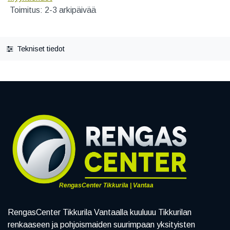
Toimitus: 2-3 arkipäivää
Tekniset tiedot
RengasCenter Tikkurila | Vantaa
RengasCenter Tikkurila Vantaalla kuuluuu Tikkurilan
renkaaseen ja pohjoismaiden suurimpaan yksityisten