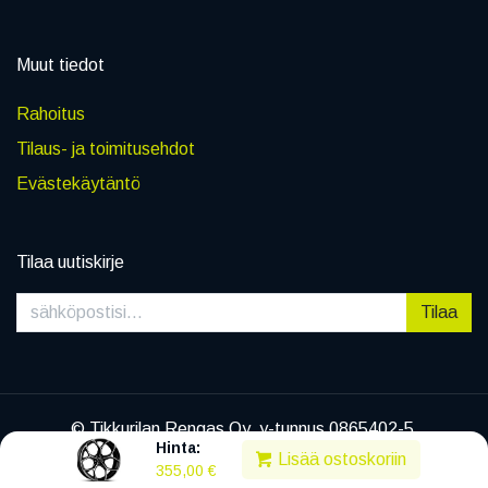
Muut tiedot
Rahoitus
Tilaus- ja toimitusehdot
Evästekäytäntö
Tilaa uutiskirje
Tilaa
© Tikkurilan Rengas Oy, y-tunnus 0865402-5
Hinta:
|
Tietosuojaseloste
Lisää ostoskoriin
355,00
€