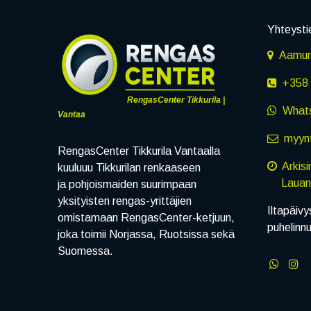
Yhteysti
Aamuru
+358 
RengasCenter Tikkurila |
What
Vantaa
myynt
RengasCenter Tikkurila Vantaalla
Arkis
kuuluuu Tikkurilan renkaaseen
Lauanta
ja pohjoismaiden suurimpaan
yksityisten rengas-yrittäjien
Iltapäivy
omistamaan RengasCenter-ketjuun,
puhelinn
joka toimii Norjassa, Ruotsissa sekä
Suomessa.