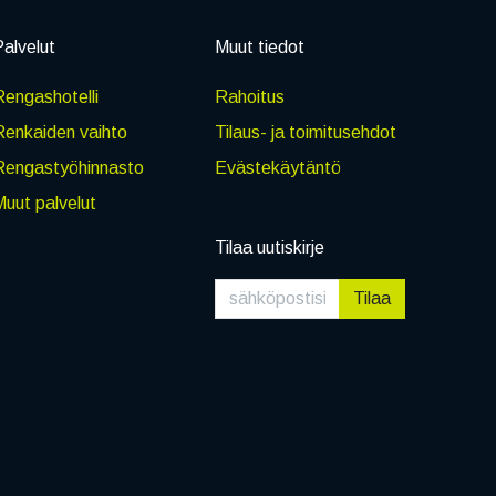
alvelut
Muut tiedot
engashotelli
Rahoitus
Renkaiden vaihto
Tilaus- ja toimitusehdot
Rengastyöhinnasto
Evästekäytäntö
uut palvelut
Tilaa uutiskirje
Tilaa