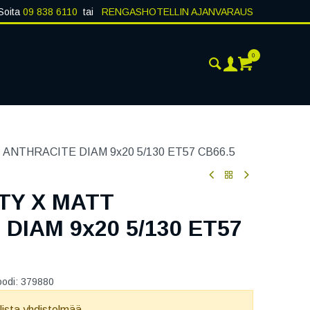
Soita
09 838 6110
tai
RENGASHOTELLIN AJANVARAUS
0
AJANKOHTAISTA
YHTEYSTIEDOT
ANTHRACITE DIAM 9x20 5/130 ET57 CB66.5
TY X MATT
DIAM 9x20 5/130 ET57
oodi:
379880
llista yhdistelmää.