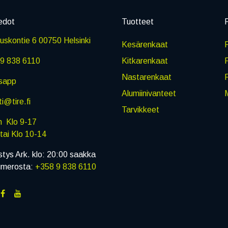
edot
Tuotteet
P
skontie 6 00750 Helsinki
Kesärenkaat
R
9 838 6110
Kitkarenkaat
Nastarenkaat
sapp
Alumiinivanteet
M
i@tire.fi
Tarvikkeet
in Klo 9-17
i Klo 10-14
stys Ark. klo: 20:00 saakka
umerosta:
+358 9 838 6110