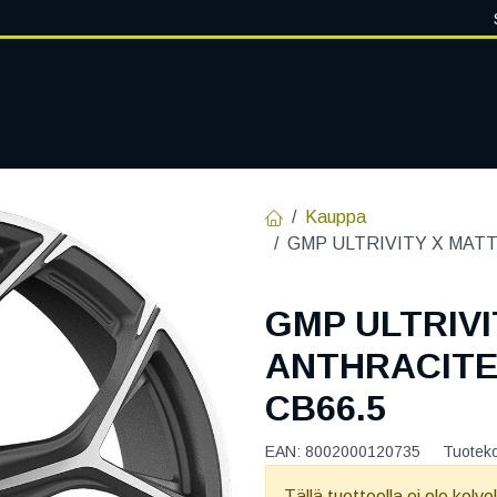
VANTEET
PALVELUT
RENGASHOTELLI
RENGASTIETOA
Kauppa
GMP ULTRIVITY X MATT 
GMP ULTRIVI
ANTHRACITE 
CB66.5
EAN:
8002000120735
Tuotek
Tällä tuotteella ei ole kelvo