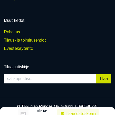
Muut tiedot
Rahoitus
Tilaus- ja toimitusehdot
Evästekäytäntö
Tilaa uutiskirje
Tilaa
© Tikkurilan Rengas Oy, y-tunnus 0865402-5
Hinta:
|
Tietosuojaseloste
Lisää ostoskoriin