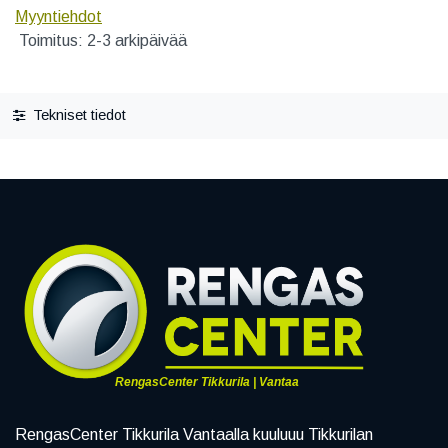
Myyntiehdot
Toimitus: 2-3 arkipäivää
Tekniset tiedot
RengasCenter Tikkurila | Vantaa
RengasCenter Tikkurila Vantaalla kuuluuu Tikkurilan