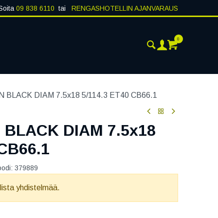
Soita
09 838 6110
tai
RENGASHOTELLIN AJANVARAUS
0
AJANKOHTAISTA
YHTEYSTIEDOT
BLACK DIAM 7.5x18 5/114.3 ET40 CB66.1
BLACK DIAM 7.5x18
 CB66.1
oodi:
379889
llista yhdistelmää.