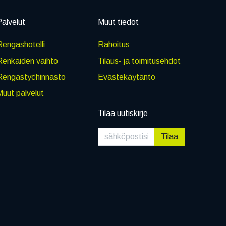
alvelut
Muut tiedot
engashotelli
Rahoitus
Renkaiden vaihto
Tilaus- ja toimitusehdot
Rengastyöhinnasto
Evästekäytäntö
uut palvelut
Tilaa uutiskirje
Tilaa