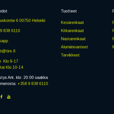
edot
Tuotteet
P
skontie 6 00750 Helsinki
Kesärenkaat
R
9 838 6110
Kitkarenkaat
Nastarenkaat
sapp
Alumiinivanteet
M
i@tire.fi
Tarvikkeet
in Klo 9-17
i Klo 10-14
stys Ark. klo: 20:00 saakka
umerosta:
+358 9 838 6110