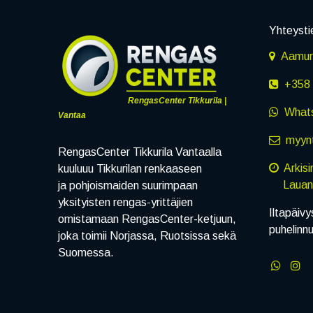
Yhteysti
Aamuru
+358 
RengasCenter Tikkurila |
What
Vantaa
myynt
RengasCenter Tikkurila Vantaalla
Arkis
kuuluuu Tikkurilan renkaaseen
Lauanta
ja pohjoismaiden suurimpaan
yksityisten rengas-yrittäjien
Iltapäivy
omistamaan RengasCenter-ketjuun,
puhelinn
joka toimii Norjassa, Ruotsissa sekä
Suomessa.