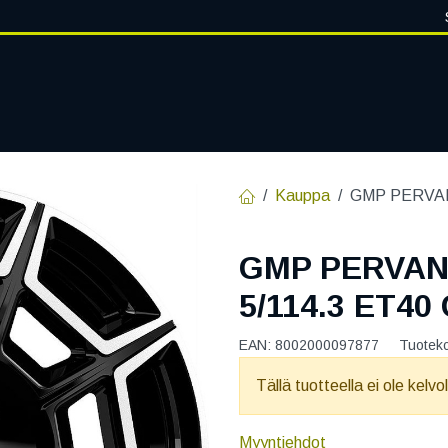
VANTEET
PALVELUT
RENGASHOTELLI
RENGASTIETOA
Kauppa
GMP PERVAN 
GMP PERVAN 
5/114.3 ET40
EAN:
8002000097877
Tuotek
Tällä tuotteella ei ole kelvo
Myyntiehdot