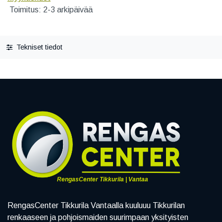
Toimitus: 2-3 arkipäivää
Tekniset tiedot
RengasCenter Tikkurila | Vantaa
RengasCenter Tikkurila Vantaalla kuuluuu Tikkurilan
renkaaseen ja pohjoismaiden suurimpaan yksityisten