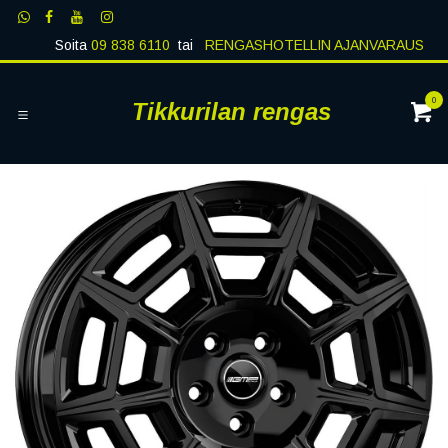
Siirry sisältöön
Soita
09 838 6110
tai
RENGASHOTELLIN AJANVARAUS
0
Tikkurilan rengas