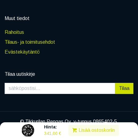
Muut tiedot
Rahoitus
Tilaus- ja toimitusehdot
Evästekäytäntö
Tilaa uutiskirje
Tilaa
© Tikkurilan Rengas Oy, y-tunnus 0865402-5
Hinta:
|
Tietosuojaseloste
Lisää ostoskoriin
341,00
€