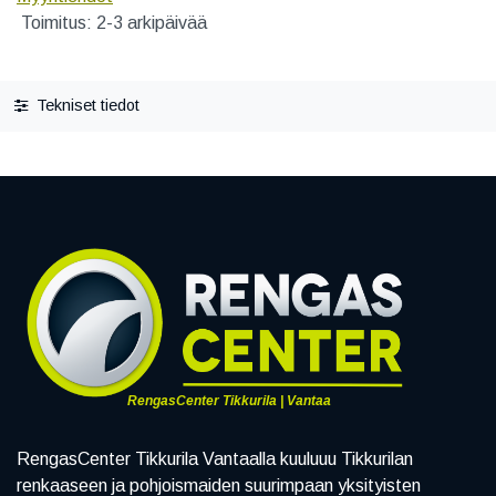
Toimitus: 2-3 arkipäivää
Tekniset tiedot
RengasCenter Tikkurila | Vantaa
RengasCenter Tikkurila Vantaalla kuuluuu Tikkurilan
renkaaseen ja pohjoismaiden suurimpaan yksityisten