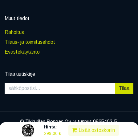
Muut tiedot
Rahoitus
Tilaus- ja toimitusehdot
Evästekäytäntö
Tilaa uutiskirje
Tilaa
© Tikkurilan Rengas Oy, y-tunnus 0865402-5
Hinta:
|
Tietosuojaseloste
Lisää ostoskoriin
299,00
€