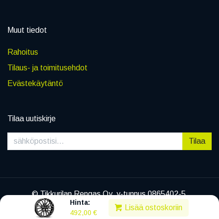
Muut tiedot
Rahoitus
Tilaus- ja toimitusehdot
Evästekäytäntö
Tilaa uutiskirje
Tilaa
© Tikkurilan Rengas Oy, y-tunnus 0865402-5
Hinta:
|
Tietosuojaseloste
Lisää ostoskoriin
492,00
€