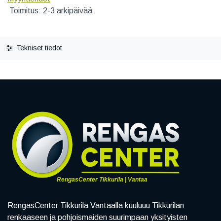
Toimitus: 2-3 arkipäivää
Tekniset tiedot
RengasCenter Tikkurila | Vantaa
RengasCenter Tikkurila Vantaalla kuuluuu Tikkurilan
renkaaseen ja pohjoismaiden suurimpaan yksityisten