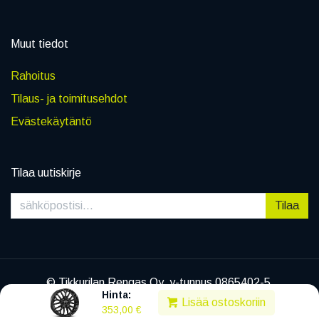
Muut tiedot
Rahoitus
Tilaus- ja toimitusehdot
Evästekäytäntö
Tilaa uutiskirje
Tilaa
© Tikkurilan Rengas Oy, y-tunnus 0865402-5
Hinta:
|
Tietosuojaseloste
Lisää ostoskoriin
353,00
€