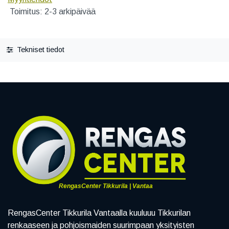
Toimitus: 2-3 arkipäivää
Tekniset tiedot
RengasCenter Tikkurila | Vantaa
RengasCenter Tikkurila Vantaalla kuuluuu Tikkurilan
renkaaseen ja pohjoismaiden suurimpaan yksityisten