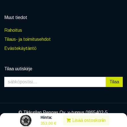
Muut tiedot
Rahoitus
Tilaus- ja toimitusehdot
Evästekäytäntö
Tilaa uutiskirje
Tilaa
© Tikkurilan Rengas Oy, y-tunnus 0865402-5
Hinta:
|
Tietosuojaseloste
Lisää ostoskoriin
353,00
€