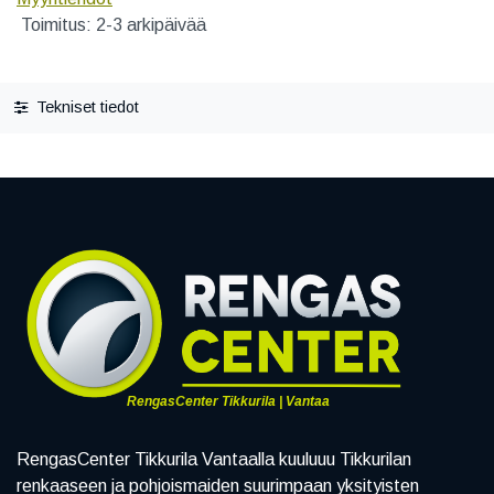
Toimitus: 2-3 arkipäivää
Tekniset tiedot
RengasCenter Tikkurila | Vantaa
RengasCenter Tikkurila Vantaalla kuuluuu Tikkurilan
renkaaseen ja pohjoismaiden suurimpaan yksityisten