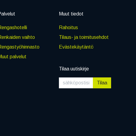
alvelut
Muut tiedot
engashotelli
Rahoitus
Renkaiden vaihto
Tilaus- ja toimitusehdot
Rengastyöhinnasto
Evästekäytäntö
uut palvelut
Tilaa uutiskirje
Tilaa