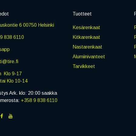
edot
Tuotteet
P
skontie 6 00750 Helsinki
Kesärenkaat
R
9 838 6110
Kitkarenkaat
Nastarenkaat
sapp
Alumiinivanteet
M
i@tire.fi
Tarvikkeet
in Klo 9-17
i Klo 10-14
stys Ark. klo: 20:00 saakka
umerosta:
+358 9 838 6110