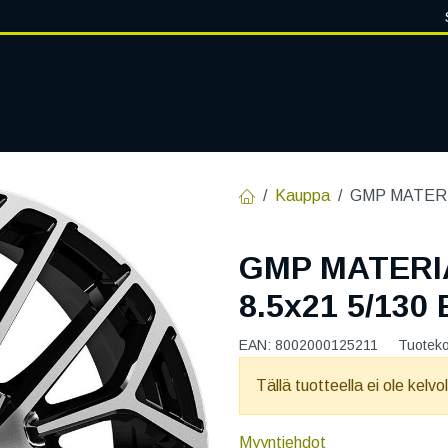
VANTEET
PALVELUT
RENGASHOTELLI
RENGASTIETOA
Kauppa
GMP MATERI
GMP MATERI
8.5x21 5/130
EAN:
8002000125211
Tuotek
Tällä tuotteella ei ole kelvo
Myyntiehdot