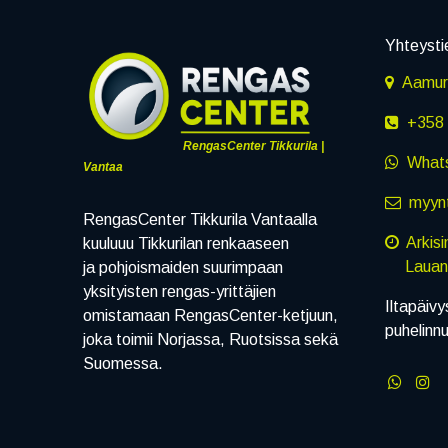
Yhteysti
Aamuru
+358 
RengasCenter Tikkurila |
What
Vantaa
myynt
RengasCenter Tikkurila Vantaalla
Arkis
kuuluuu Tikkurilan renkaaseen
Lauanta
ja pohjoismaiden suurimpaan
yksityisten rengas-yrittäjien
Iltapäivy
omistamaan RengasCenter-ketjuun,
puhelinn
joka toimii Norjassa, Ruotsissa sekä
Suomessa.