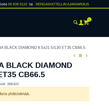
Soita
09 838 6110
tai
RENGASHOTELLIN AJANVARAUS
0
AJANKOHTAISTA
YHTEYSTIEDOT
A BLACK DIAMOND 8.5x21 5/130 ET35 CB66.5
A BLACK DIAMOND
 ET35 CB66.5
oodi:
388433
llista yhdistelmää.