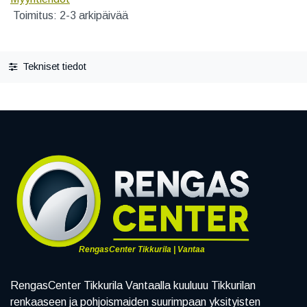
Toimitus: 2-3 arkipäivää
Tekniset tiedot
RengasCenter Tikkurila | Vantaa
RengasCenter Tikkurila Vantaalla kuuluuu Tikkurilan
renkaaseen ja pohjoismaiden suurimpaan yksityisten