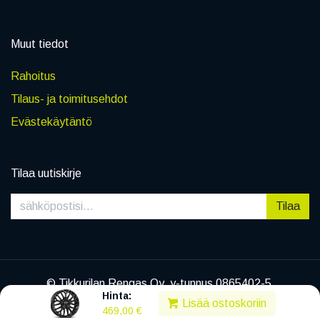
Muut tiedot
Rahoitus
Tilaus- ja toimitusehdot
Evästekäytäntö
Tilaa uutiskirje
Tilaa
© Tikkurilan Rengas Oy, y-tunnus 0865402-5
Hinta:
|
Tietosuojaseloste
Lisää ostoskoriin
469,00
€