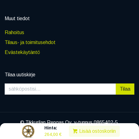
Muut tiedot
Rahoitus
Tilaus- ja toimitusehdot
Evästekäytäntö
Tilaa uutiskirje
Tilaa
© Tikkurilan Rengas Oy, y-tunnus 0865402-5
Hinta:
|
Tietosuojaseloste
Lisää ostoskoriin
264,00
€