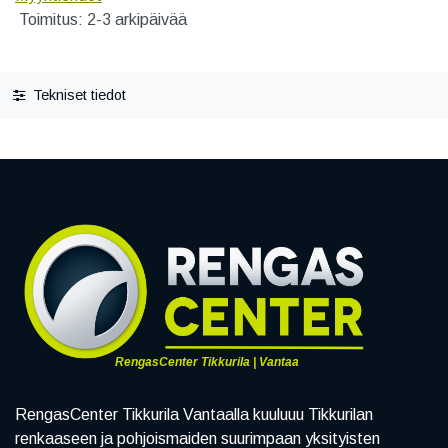
Toimitus: 2-3 arkipäivää
Tekniset tiedot
RengasCenter Tikkurila | Vantaa
RengasCenter Tikkurila Vantaalla kuuluuu Tikkurilan
renkaaseen ja pohjoismaiden suurimpaan yksityisten