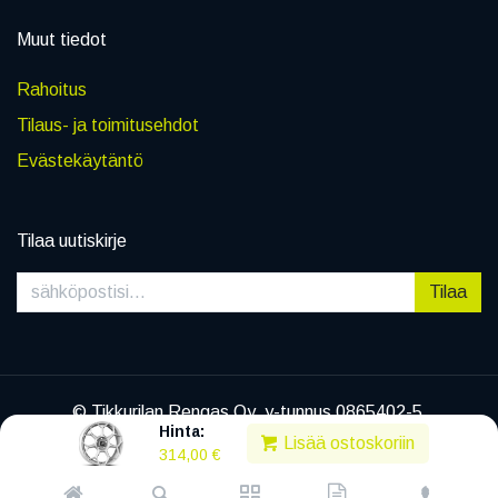
Muut tiedot
Rahoitus
Tilaus- ja toimitusehdot
Evästekäytäntö
Tilaa uutiskirje
Tilaa
© Tikkurilan Rengas Oy, y-tunnus 0865402-5
Hinta:
|
Tietosuojaseloste
Lisää ostoskoriin
314,00
€
Powered by
Legenda EC