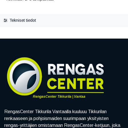
Tekniset tiedot
RengasCenter Tikkurila | Vantaa
RengasCenter Tikkurila Vantaalla kuuluuu Tikkurilan
renkaaseen ja pohjoismaiden suurimpaan yksityisten
rengas-yrittäjien omistamaan RengasCenter-ketjuun, joka