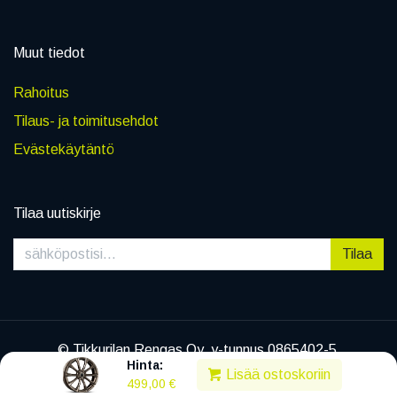
Muut tiedot
Rahoitus
Tilaus- ja toimitusehdot
Evästekäytäntö
Tilaa uutiskirje
Tilaa
© Tikkurilan Rengas Oy, y-tunnus 0865402-5
Hinta:
|
Tietosuojaseloste
Lisää ostoskoriin
499,00
€