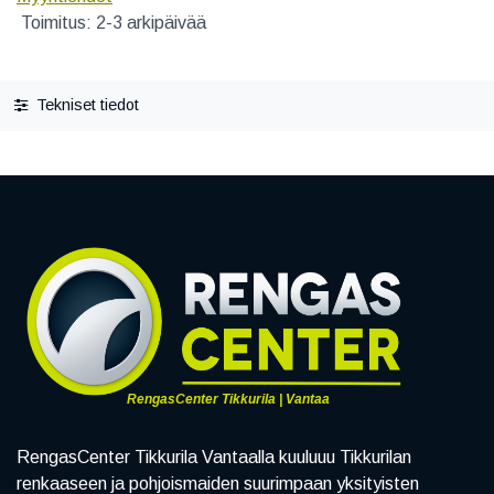
Toimitus: 2-3 arkipäivää
Tekniset tiedot
RengasCenter Tikkurila | Vantaa
RengasCenter Tikkurila Vantaalla kuuluuu Tikkurilan
renkaaseen ja pohjoismaiden suurimpaan yksityisten