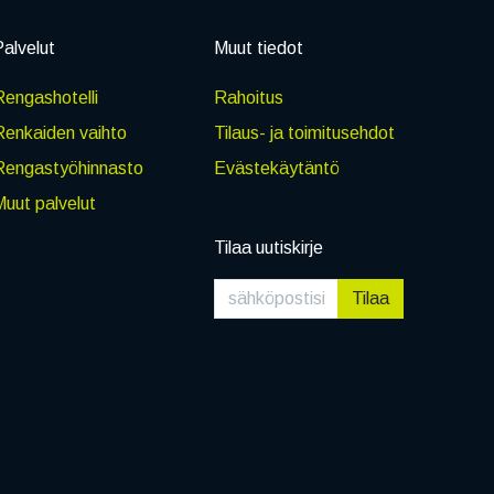
alvelut
Muut tiedot
engashotelli
Rahoitus
Renkaiden vaihto
Tilaus- ja toimitusehdot
Rengastyöhinnasto
Evästekäytäntö
uut palvelut
Tilaa uutiskirje
Tilaa