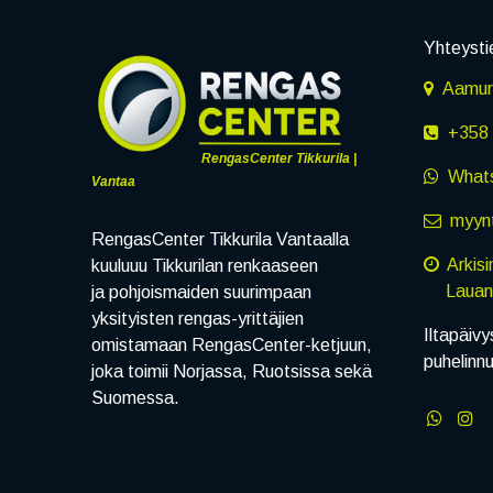
Yhteysti
Aamuru
+358 
RengasCenter Tikkurila |
What
Vantaa
myynt
RengasCenter Tikkurila Vantaalla
Arkis
kuuluuu Tikkurilan renkaaseen
Lauanta
ja pohjoismaiden suurimpaan
yksityisten rengas-yrittäjien
Iltapäivy
omistamaan RengasCenter-ketjuun,
puhelinn
joka toimii Norjassa, Ruotsissa sekä
Suomessa.