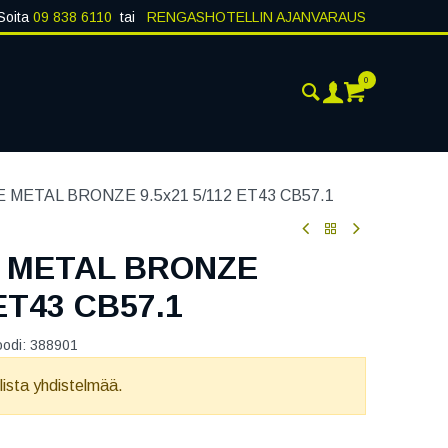
Soita
09 838 6110
tai
RENGASHOTELLIN AJANVARAUS
0
AJANKOHTAISTA
YHTEYSTIEDOT
 METAL BRONZE 9.5x21 5/112 ET43 CB57.1
 METAL BRONZE
 ET43 CB57.1
oodi:
388901
llista yhdistelmää.