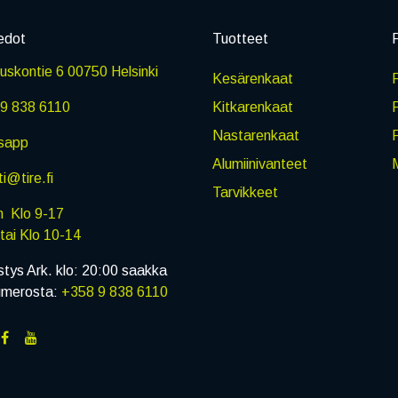
edot
Tuotteet
P
skontie 6 00750 Helsinki
Kesärenkaat
R
9 838 6110
Kitkarenkaat
Nastarenkaat
sapp
Alumiinivanteet
M
i@tire.fi
Tarvikkeet
in Klo 9-17
i Klo 10-14
stys Ark. klo: 20:00 saakka
umerosta:
+358 9 838 6110