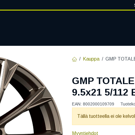
VANTEET
PALVELUT
RENGASHOTELLI
RENGASTIETOA
Kauppa
GMP TOTALE
GMP TOTALE
9.5x21 5/112
EAN:
8002000109709
Tuotek
Tällä tuotteella ei ole kelvo
Myyntiehdot