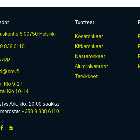
edot
Tuotteet
P
skontie 6 00750 Helsinki
Kesärenkaat
R
9 838 6110
Kitkarenkaat
Nastarenkaat
sapp
Alumiinivanteet
M
i@tire.fi
Tarvikkeet
in Klo 9-17
i Klo 10-14
stys Ark. klo: 20:00 saakka
umerosta:
+358 9 838 6110