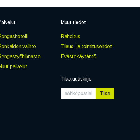
alvelut
Muut tiedot
engashotelli
Rahoitus
Renkaiden vaihto
Tilaus- ja toimitusehdot
Rengastyöhinnasto
Evästekäytäntö
uut palvelut
Tilaa uutiskirje
Tilaa