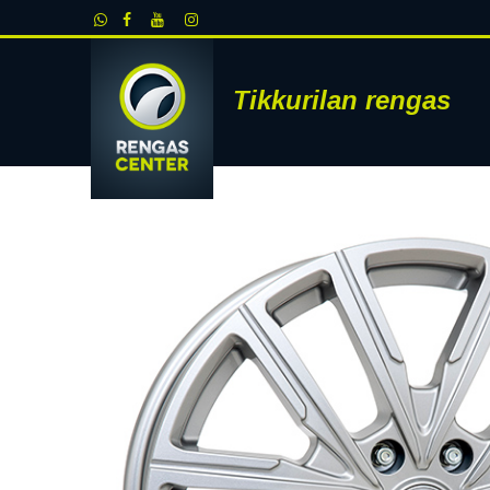
Siirry sisältöön
Tikkurilan rengas
RENKAAT