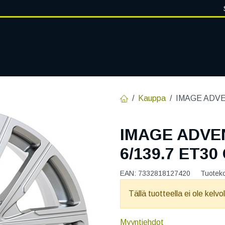
VANTEET
PALVELUT
RENGASHOTELLI
RENGASTIETOA
Kauppa
IMAGE ADVEN
IMAGE ADVEN
6/139.7 ET30
EAN:
7332818127420
Tuotek
Tällä tuotteella ei ole kelvo
Myyntiehdot