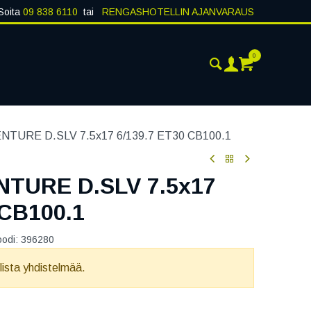
Soita
09 838 6110
tai
RENGASHOTELLIN AJANVARAUS
0
AJANKOHTAISTA
YHTEYSTIEDOT
TURE D.SLV 7.5x17 6/139.7 ET30 CB100.1
TURE D.SLV 7.5x17
 CB100.1
oodi:
396280
llista yhdistelmää.