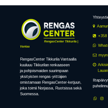
Yhteysti
Aamuru
+358 
RengasCenter Tikkurila |
What
Vantaa
myynt
RengasCenter Tikkurila Vantaalla
Arkis
kuuluuu Tikkurilan renkaaseen
Lauanta
ja pohjoismaiden suurimpaan
yksityisten rengas-yrittäjien
Iltapäivy
omistamaan RengasCenter-ketjuun,
puhelinn
joka toimii Norjassa, Ruotsissa sekä
Suomessa.