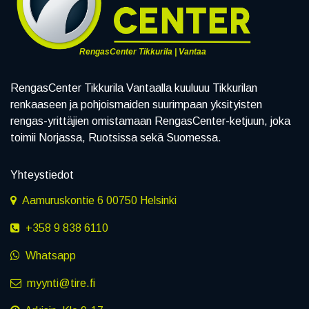
RengasCenter Tikkurila | Vantaa
RengasCenter Tikkurila Vantaalla kuuluuu Tikkurilan
renkaaseen ja pohjoismaiden suurimpaan yksityisten
rengas-yrittäjien omistamaan RengasCenter-ketjuun, joka
toimii Norjassa, Ruotsissa sekä Suomessa.
Yhteystiedot
Aamuruskontie 6 00750 Helsinki
+358 9 838 6110
Whatsapp
myynti@tire.fi