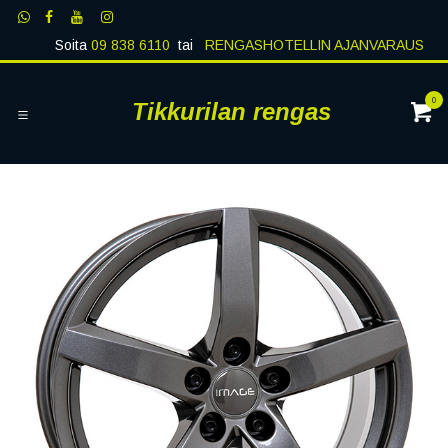
Siirry sisältöön
Soita
09 838 6110
tai
RENGASHOTELLIN AJANVARAUS
0
Tikkurilan rengas