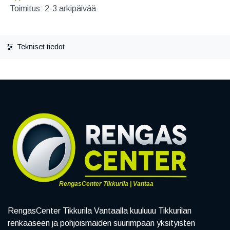
Toimitus: 2-3 arkipäivää
Tekniset tiedot
RengasCenter Tikkurila | Vantaa
RengasCenter Tikkurila Vantaalla kuuluuu Tikkurilan
renkaaseen ja pohjoismaiden suurimpaan yksityisten