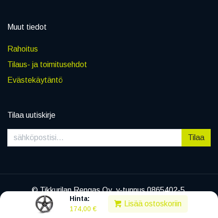
Muut tiedot
Rahoitus
Tilaus- ja toimitusehdot
Evästekäytäntö
Tilaa uutiskirje
Tilaa
© Tikkurilan Rengas Oy, y-tunnus 0865402-5
Hinta:
|
Tietosuojaseloste
Lisää ostoskoriin
174,00
€