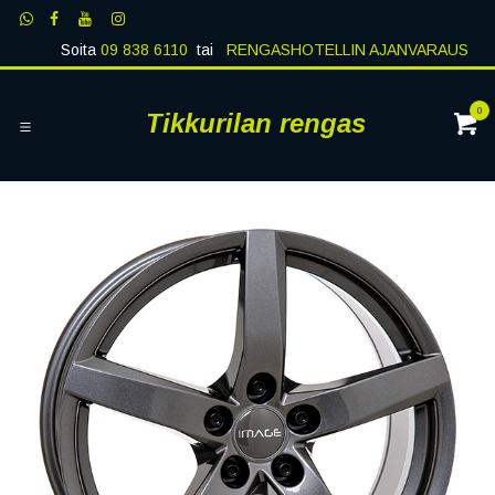
Siirry sisältöön
Soita
09 838 6110
tai
RENGASHOTELLIN AJANVARAUS
0
Tikkurilan rengas