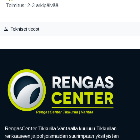
Toimitus: 2-3 arkipäivää
Tekniset tiedot
RengasCenter Tikkurila | Vantaa
RengasCenter Tikkurila Vantaalla kuuluuu Tikkurilan
renkaaseen ja pohjoismaiden suurimpaan yksityisten