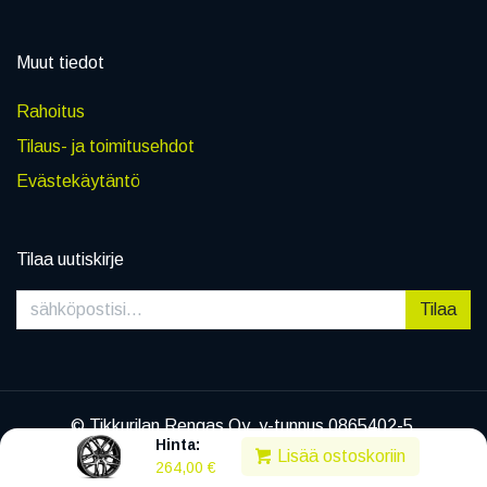
Muut tiedot
Rahoitus
Tilaus- ja toimitusehdot
Evästekäytäntö
Tilaa uutiskirje
Tilaa
© Tikkurilan Rengas Oy, y-tunnus 0865402-5
Hinta:
|
Tietosuojaseloste
Lisää ostoskoriin
264,00
€