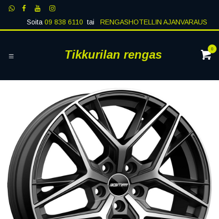
Siirry sisältöön
Soita
09 838 6110
tai
RENGASHOTELLIN AJANVARAUS
0
Tikkurilan rengas