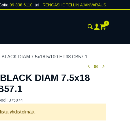
Soita
09 838 6110
tai
RENGASHOTELLIN AJANVARAUS
0
AJANKOHTAISTA
YHTEYSTIEDOT
BLACK DIAM 7.5x18 5/100 ET38 CB57.1
BLACK DIAM 7.5x18
B57.1
oodi:
375074
llista yhdistelmää.