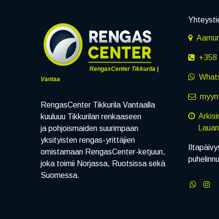
Yhteysti
Aamuru
+358 
RengasCenter Tikkurila |
What
Vantaa
myynt
RengasCenter Tikkurila Vantaalla
Arkis
kuuluuu Tikkurilan renkaaseen
Lauanta
ja pohjoismaiden suurimpaan
yksityisten rengas-yrittäjien
Iltapäivy
omistamaan RengasCenter-ketjuun,
puhelinn
joka toimii Norjassa, Ruotsissa sekä
Suomessa.