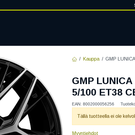
VANTEET
PALVELUT
RENGASHOTELLI
RENGASTIETOA
Kauppa
GMP LUNICA 
GMP LUNICA 
5/100 ET38 C
EAN:
8002000056256
Tuotek
Tällä tuotteella ei ole kelvo
Myyntiehdot