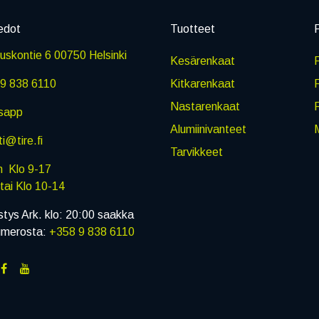
edot
Tuotteet
P
skontie 6 00750 Helsinki
Kesärenkaat
R
9 838 6110
Kitkarenkaat
Nastarenkaat
sapp
Alumiinivanteet
M
i@tire.fi
Tarvikkeet
in Klo 9-17
i Klo 10-14
stys Ark. klo: 20:00 saakka
umerosta:
+358 9 838 6110