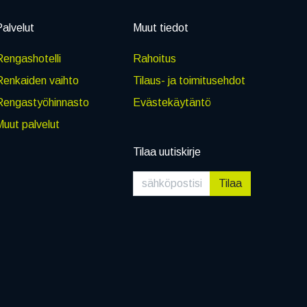
alvelut
Muut tiedot
engashotelli
Rahoitus
Renkaiden vaihto
Tilaus- ja toimitusehdot
Rengastyöhinnasto
Evästekäytäntö
uut palvelut
Tilaa uutiskirje
Tilaa