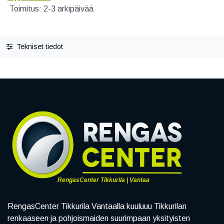
Toimitus: 2-3 arkipäivää
Tekniset tiedot
RengasCenter Tikkurila | Vantaa
RengasCenter Tikkurila Vantaalla kuuluuu Tikkurilan
renkaaseen ja pohjoismaiden suurimpaan yksityisten