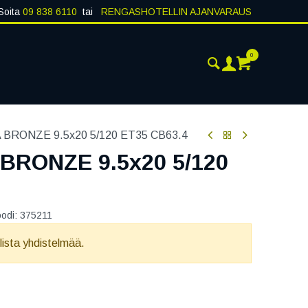
Soita
09 838 6110
tai
RENGASHOTELLIN AJANVARAUS
0
AJANKOHTAISTA
YHTEYSTIEDOT
BRONZE 9.5x20 5/120 ET35 CB63.4
BRONZE 9.5x20 5/120
oodi:
375211
llista yhdistelmää.