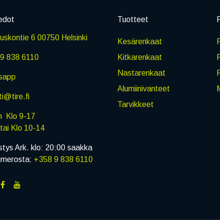
edot
Tuotteet
P
skontie 6 00750 Helsinki
Kesärenkaat
R
9 838 6110
Kitkarenkaat
Nastarenkaat
sapp
Alumiinivanteet
M
i@tire.fi
Tarvikkeet
in Klo 9-17
i Klo 10-14
stys Ark. klo: 20:00 saakka
umerosta:
+358 9 838 6110