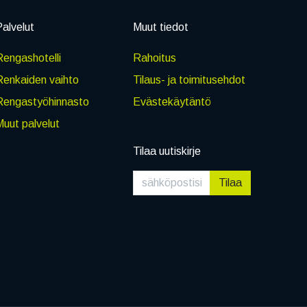
alvelut
Muut tiedot
engashotelli
Rahoitus
Renkaiden vaihto
Tilaus- ja toimitusehdot
Rengastyöhinnasto
Evästekäytäntö
uut palvelut
Tilaa uutiskirje
Tilaa