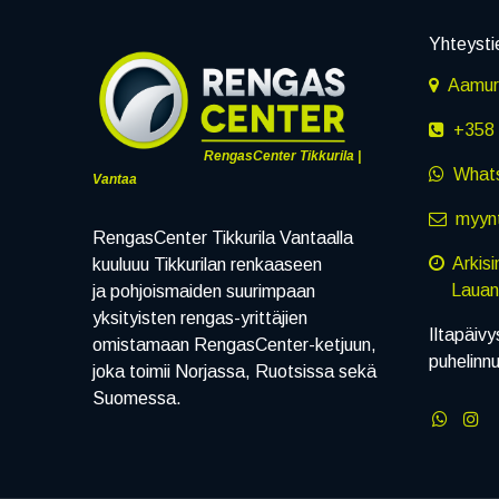
Yhteysti
Aamuru
+358 
RengasCenter Tikkurila |
What
Vantaa
myynt
RengasCenter Tikkurila Vantaalla
Arkis
kuuluuu Tikkurilan renkaaseen
Lauanta
ja pohjoismaiden suurimpaan
yksityisten rengas-yrittäjien
Iltapäivy
omistamaan RengasCenter-ketjuun,
puhelinn
joka toimii Norjassa, Ruotsissa sekä
Suomessa.