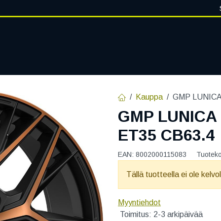
VANTEET
PALVELUT
RENGASHOTELLI
RENGASTIETOA
Kauppa
GMP LUNICA 
GMP LUNICA 
ET35 CB63.4
EAN:
8002000115083
Tuotek
Tällä tuotteella ei ole kelvo
Myyntiehdot
Toimitus: 2-3 arkipäivää