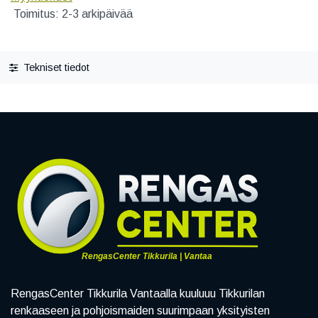
Toimitus: 2-3 arkipäivää
Tekniset tiedot
RengasCenter Tikkurila | Vantaa
RengasCenter Tikkurila Vantaalla kuuluuu Tikkurilan
renkaaseen ja pohjoismaiden suurimpaan yksityisten