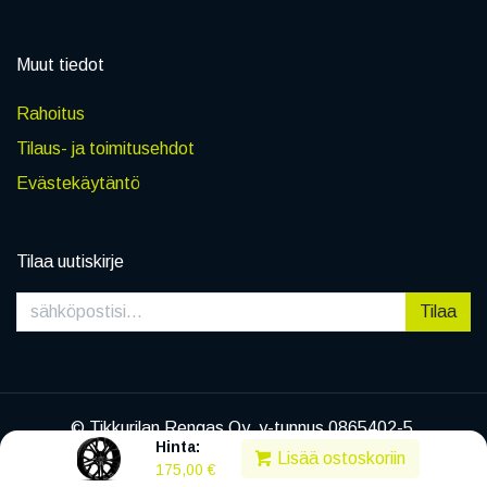
Muut tiedot
Rahoitus
Tilaus- ja toimitusehdot
Evästekäytäntö
Tilaa uutiskirje
Tilaa
© Tikkurilan Rengas Oy, y-tunnus 0865402-5
Hinta:
|
Tietosuojaseloste
Lisää ostoskoriin
175,00
€