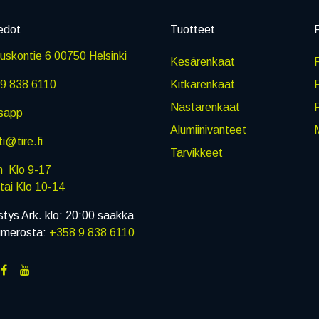
edot
Tuotteet
P
skontie 6 00750 Helsinki
Kesärenkaat
R
9 838 6110
Kitkarenkaat
Nastarenkaat
sapp
Alumiinivanteet
M
i@tire.fi
Tarvikkeet
in Klo 9-17
i Klo 10-14
stys Ark. klo: 20:00 saakka
umerosta:
+358 9 838 6110