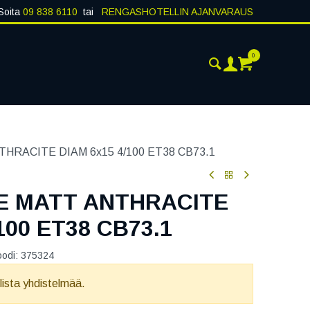
Soita
09 838 6110
tai
RENGASHOTELLIN AJANVARAUS
0
AJANKOHTAISTA
YHTEYSTIEDOT
HRACITE DIAM 6x15 4/100 ET38 CB73.1
E MATT ANTHRACITE
100 ET38 CB73.1
oodi:
375324
llista yhdistelmää.