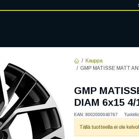
VANTEET
PALVELUT
RENGASHOTELLI
RENGASTIETOA
Kauppa
GMP MATISSE MATT ANT
GMP MATISS
DIAM 6x15 4/
EAN:
8002000040767
Tuotek
Tällä tuotteella ei ole kelvo