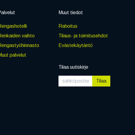
alvelut
Muut tiedot
engashotelli
Rahoitus
Renkaiden vaihto
Tilaus- ja toimitusehdot
Rengastyöhinnasto
Evästekäytäntö
uut palvelut
Tilaa uutiskirje
Tilaa