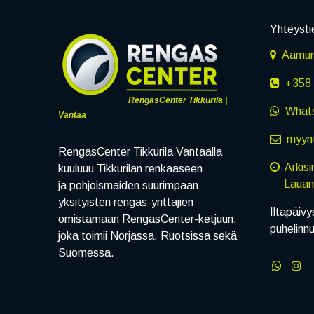
Yhteysti
Aamuru
+358 
RengasCenter Tikkurila |
What
Vantaa
myynt
RengasCenter Tikkurila Vantaalla
Arkis
kuuluuu Tikkurilan renkaaseen
Lauanta
ja pohjoismaiden suurimpaan
yksityisten rengas-yrittäjien
Iltapäivy
omistamaan RengasCenter-ketjuun,
puhelinn
joka toimii Norjassa, Ruotsissa sekä
Suomessa.