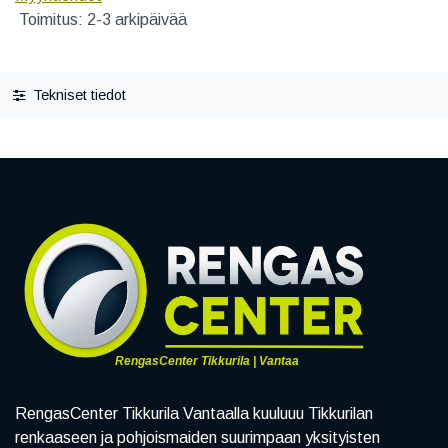
Toimitus: 2-3 arkipäivää
Tekniset tiedot
RengasCenter Tikkurila | Vantaa
RengasCenter Tikkurila Vantaalla kuuluuu Tikkurilan
renkaaseen ja pohjoismaiden suurimpaan yksityisten