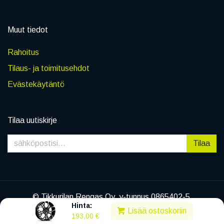
Muut tiedot
Rahoitus
Tilaus- ja toimitusehdot
Evästekäytäntö
Tilaa uutiskirje
Tilaa
© Tikkurilan Rengas Oy, y-tunnus 0865402-5
Hinta:
|
Tietosuojaseloste
Lisää ostoskoriin
193,00
€