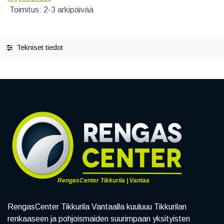
Toimitus: 2-3 arkipäivää
Tekniset tiedot
RengasCenter Tikkurila | Vantaa
RengasCenter Tikkurila Vantaalla kuuluuu Tikkurilan
renkaaseen ja pohjoismaiden suurimpaan yksityisten