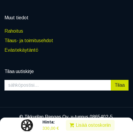
Muut tiedot
Rahoitus
Tilaus- ja toimitusehdot
Evästekäytäntö
Tilaa uutiskirje
Tilaa
© Tikkurilan Rengas Oy, y-tunnus 0865402-5
Hinta:
|
Tietosuojaseloste
Lisää ostoskoriin
330,00
€