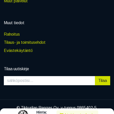
Muut palvelut
Muut tiedot
Rahoitus
Tilaus- ja toimitusehdot
Evästekäytäntö
Tilaa uutiskirje
Tilaa
© Tikkurilan Rengas Oy, y-tunnus 0865402-5
Hinta:
|
Tietosuojaseloste