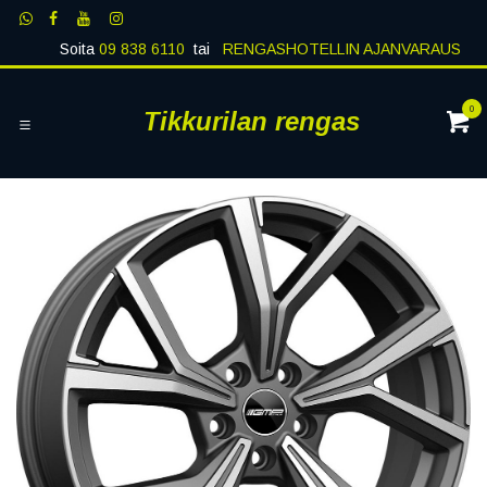
Siirry sisältöön
Soita
09 838 6110
tai
RENGASHOTELLIN AJANVARAUS
0
Tikkurilan rengas