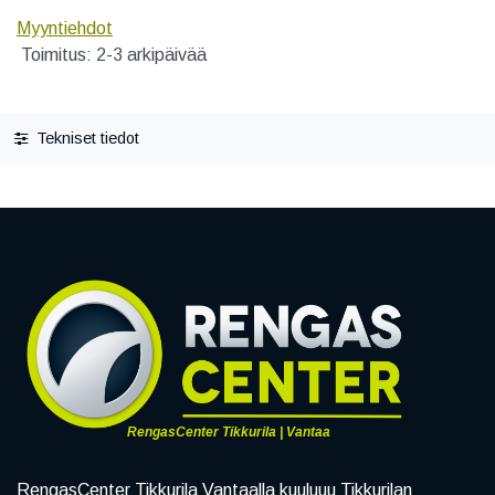
Myyntiehdot
Toimitus: 2-3 arkipäivää
Tekniset tiedot
RengasCenter Tikkurila | Vantaa
RengasCenter Tikkurila Vantaalla kuuluuu Tikkurilan