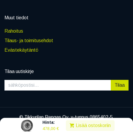
Muut tiedot
Rahoitus
Tilaus- ja toimitusehdot
Evästekäytäntö
Tilaa uutiskirje
Tilaa
© Tikkurilan Rengas Oy, y-tunnus 0865402-5
Hinta:
|
Tietosuojaseloste
Lisää ostoskoriin
478,00
€