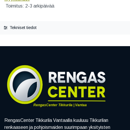
Toimitus: 2-3 arkipäivää
Tekniset tiedot
RengasCenter Tikkurila | Vantaa
RengasCenter Tikkurila Vantaalla kuuluuu Tikkurilan
renkaaseen ja pohjoismaiden suurimpaan yksityisten