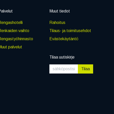
alvelut
Muut tiedot
engashotelli
Rahoitus
Renkaiden vaihto
Tilaus- ja toimitusehdot
Rengastyöhinnasto
Evästekäytäntö
uut palvelut
Tilaa uutiskirje
Tilaa