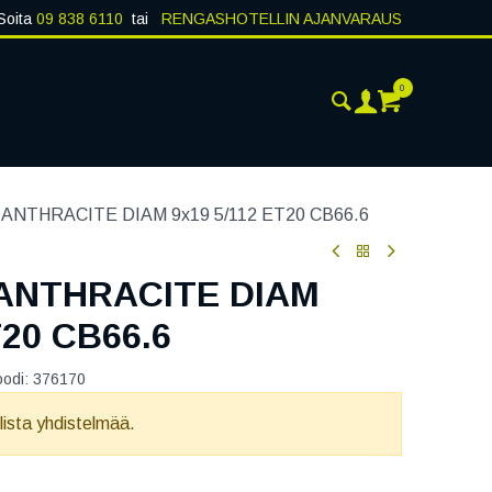
Soita
09 838 6110
tai
RENGASHOTELLIN AJANVARAUS
0
AJANKOHTAISTA
YHTEYSTIEDOT
ANTHRACITE DIAM 9x19 5/112 ET20 CB66.6
ANTHRACITE DIAM
T20 CB66.6
oodi:
376170
llista yhdistelmää.