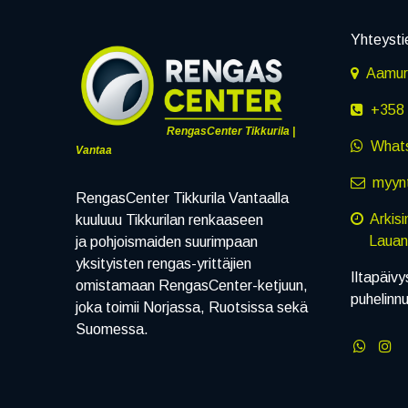
Yhteysti
Aamuru
+358 
RengasCenter Tikkurila |
What
Vantaa
myynt
RengasCenter Tikkurila Vantaalla
Arkis
kuuluuu Tikkurilan renkaaseen
Lauanta
ja pohjoismaiden suurimpaan
yksityisten rengas-yrittäjien
Iltapäivy
omistamaan RengasCenter-ketjuun,
puhelinn
joka toimii Norjassa, Ruotsissa sekä
Suomessa.