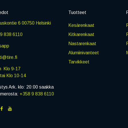
edot
Tuotteet
P
skontie 6 00750 Helsinki
Kesärenkaat
R
9 838 6110
Kitkarenkaat
Nastarenkaat
sapp
Alumiinivanteet
M
i@tire.fi
Tarvikkeet
in Klo 9-17
i Klo 10-14
stys Ark. klo: 20:00 saakka
umerosta:
+358 9 838 6110