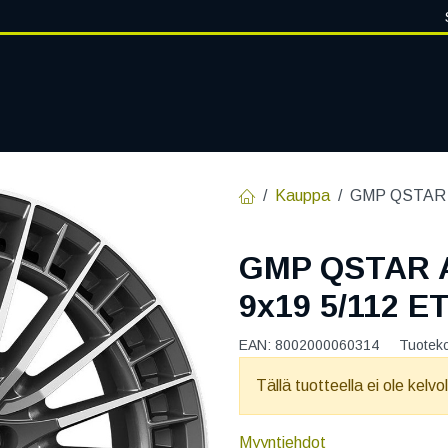
VANTEET
PALVELUT
RENGASHOTELLI
RENGASTIETOA
Kauppa
GMP QSTAR 
GMP QSTAR 
9x19 5/112 E
EAN:
8002000060314
Tuotek
Tällä tuotteella ei ole kelvo
Myyntiehdot