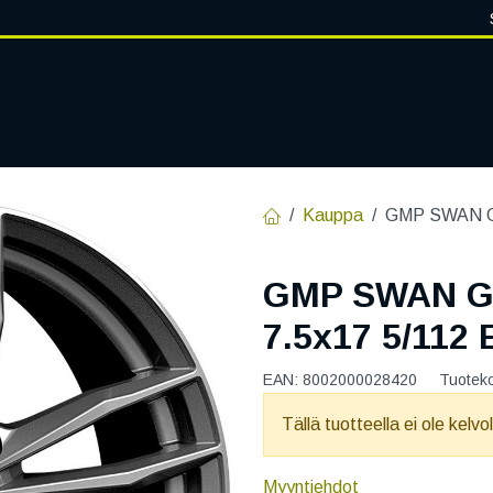
VANTEET
PALVELUT
RENGASHOTELLI
RENGASTIETOA
Kauppa
GMP SWAN G
GMP SWAN G
7.5x17 5/112
EAN:
8002000028420
Tuotek
Tällä tuotteella ei ole kelvo
Myyntiehdot