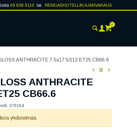
Soita
09 838 6110
tai
RENGASHOTELLIN AJANVARAUS
0
AJANKOHTAISTA
YHTEYSTIEDOT
LOSS ANTHRACITE 7.5x17 5/112 ET25 CB66.6
LOSS ANTHRACITE
 ET25 CB66.6
oodi:
379164
llista yhdistelmää.