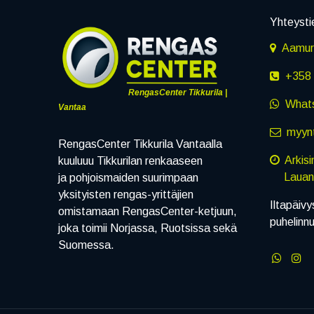
Yhteysti
Aamuru
+358 
RengasCenter Tikkurila |
What
Vantaa
myynt
RengasCenter Tikkurila Vantaalla
Arkis
kuuluuu Tikkurilan renkaaseen
Lauanta
ja pohjoismaiden suurimpaan
yksityisten rengas-yrittäjien
Iltapäivy
omistamaan RengasCenter-ketjuun,
puhelinn
joka toimii Norjassa, Ruotsissa sekä
Suomessa.