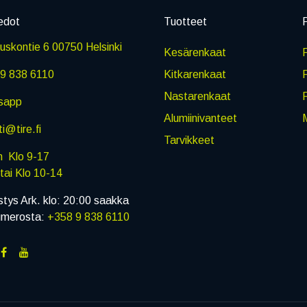
edot
Tuotteet
P
skontie 6 00750 Helsinki
Kesärenkaat
R
9 838 6110
Kitkarenkaat
Nastarenkaat
sapp
Alumiinivanteet
M
i@tire.fi
Tarvikkeet
in Klo 9-17
i Klo 10-14
stys Ark. klo: 20:00 saakka
umerosta:
+358 9 838 6110