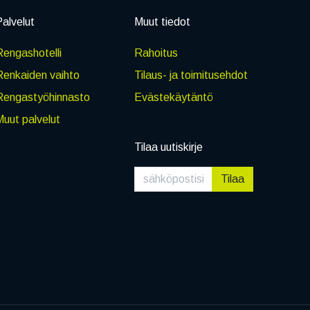
alvelut
Muut tiedot
engashotelli
Rahoitus
Renkaiden vaihto
Tilaus- ja toimitusehdot
Rengastyöhinnasto
Evästekäytäntö
uut palvelut
Tilaa uutiskirje
Tilaa