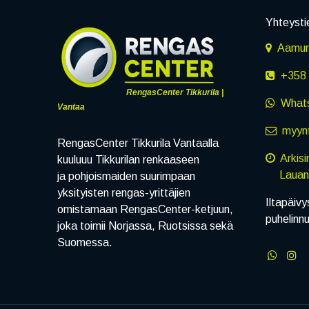
Yhteysti
Aamuru
+358 
RengasCenter Tikkurila |
What
Vantaa
myynt
RengasCenter Tikkurila Vantaalla
Arkis
kuuluuu Tikkurilan renkaaseen
Lauanta
ja pohjoismaiden suurimpaan
yksityisten rengas-yrittäjien
Iltapäivy
omistamaan RengasCenter-ketjuun,
puhelinn
joka toimii Norjassa, Ruotsissa sekä
Suomessa.