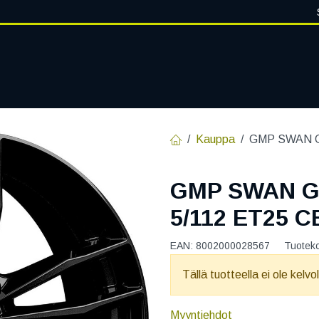
VANTEET
PALVELUT
RENGASHOTELLI
RENGASTIETOA
Kauppa
GMP SWAN G
GMP SWAN G
5/112 ET25 C
EAN:
8002000028567
Tuotek
Tällä tuotteella ei ole kelvo
Myyntiehdot