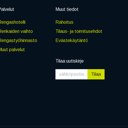
alvelut
Muut tiedot
engashotelli
Rahoitus
Renkaiden vaihto
Tilaus- ja toimitusehdot
Rengastyöhinnasto
Evästekäytäntö
uut palvelut
Tilaa uutiskirje
Tilaa