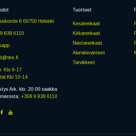
edot
Tuotteet
P
skontie 6 00750 Helsinki
Kesärenkaat
R
9 838 6110
Kitkarenkaat
Nastarenkaat
sapp
Alumiinivanteet
M
i@tire.fi
Tarvikkeet
in Klo 9-17
i Klo 10-14
stys Ark. klo: 20:00 saakka
umerosta:
+358 9 838 6110