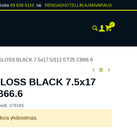
Soita
09 838 6110
tai
RENGASHOTELLIN AJANVARAUS
0
AJANKOHTAISTA
YHTEYSTIEDOT
LOSS BLACK 7.5x17 5/112 ET25 CB66.6
LOSS BLACK 7.5x17
B66.6
oodi:
379165
llista yhdistelmää.