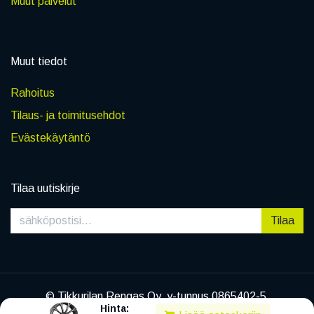
Muut palvelut
Muut tiedot
Rahoitus
Tilaus- ja toimitusehdot
Evästekäytäntö
Tilaa uutiskirje
Tilaa
© Tikkurilan Rengas Oy, y-tunnus 0865402-5
Hinta:
|
Tietosuojaseloste