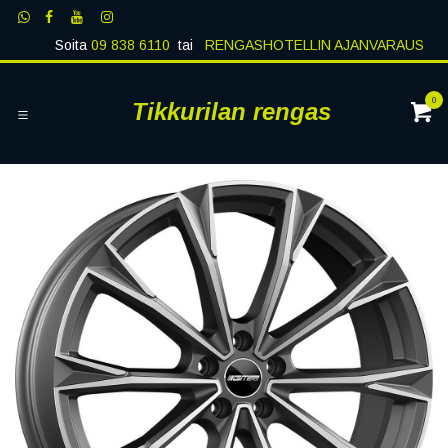
Siirry sisältöön
Soita
09 838 6110
tai
RENGASHOTELLIN AJANVARAUS
0
Tikkurilan rengas