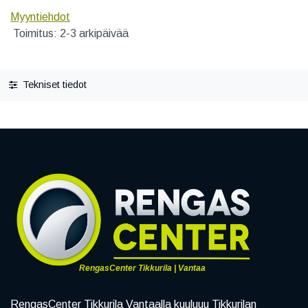
Myyntiehdot
Toimitus: 2-3 arkipäivää
Tekniset tiedot
RengasCenter Tikkurila | Vantaa
RengasCenter Tikkurila Vantaalla kuuluuu Tikkurilan