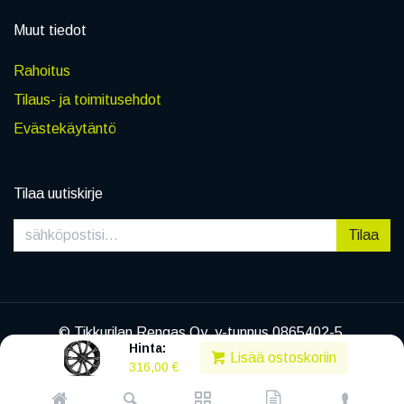
Muut tiedot
Rahoitus
Tilaus- ja toimitusehdot
Evästekäytäntö
Tilaa uutiskirje
Tilaa
© Tikkurilan Rengas Oy, y-tunnus 0865402-5
Hinta:
|
Tietosuojaseloste
Lisää ostoskoriin
316,00
€
Powered by
Legenda EC