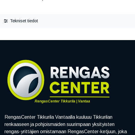
Tekniset tiedot
RengasCenter Tikkurila | Vantaa
RengasCenter Tikkurila Vantaalla kuuluuu Tikkurilan
renkaaseen ja pohjoismaiden suurimpaan yksityisten
rengas-yrittäjien omistamaan RengasCenter-ketjuun, joka