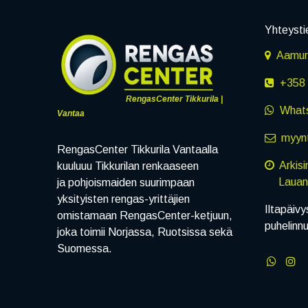
Yhteysti
Aamuru
+358 
RengasCenter Tikkurila |
What
Vantaa
myynt
RengasCenter Tikkurila Vantaalla
Arkis
kuuluuu Tikkurilan renkaaseen
Lauanta
ja pohjoismaiden suurimpaan
yksityisten rengas-yrittäjien
Iltapäivy
omistamaan RengasCenter-ketjuun,
puhelinn
joka toimii Norjassa, Ruotsissa sekä
Suomessa.