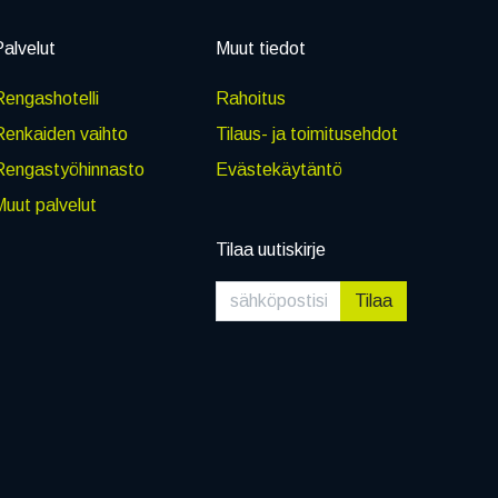
alvelut
Muut tiedot
engashotelli
Rahoitus
Renkaiden vaihto
Tilaus- ja toimitusehdot
Rengastyöhinnasto
Evästekäytäntö
uut palvelut
Tilaa uutiskirje
Tilaa