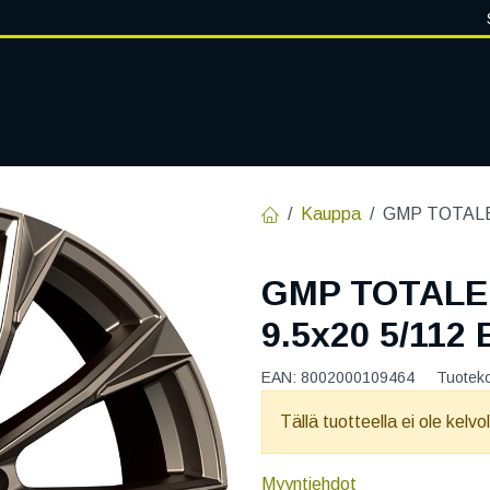
VANTEET
PALVELUT
RENGASHOTELLI
RENGASTIETOA
Kauppa
GMP TOTALE
GMP TOTALE
9.5x20 5/112
EAN:
8002000109464
Tuotek
Tällä tuotteella ei ole kelvo
Myyntiehdot