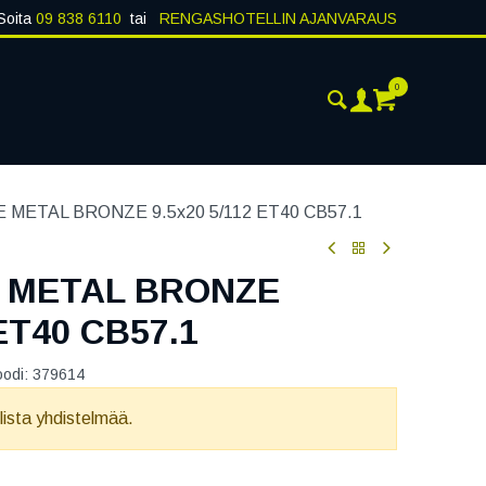
Soita
09 838 6110
tai
RENGASHOTELLIN AJANVARAUS
0
AJANKOHTAISTA
YHTEYSTIEDOT
 METAL BRONZE 9.5x20 5/112 ET40 CB57.1
 METAL BRONZE
 ET40 CB57.1
oodi:
379614
llista yhdistelmää.