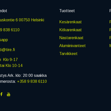
edot
Tuotteet
P
skontie 6 00750 Helsinki
Kesärenkaat
R
9 838 6110
Kitkarenkaat
Nastarenkaat
sapp
Alumiinivanteet
M
i@tire.fi
Tarvikkeet
in Klo 9-17
i Klo 10-14
stys Ark. klo: 20:00 saakka
umerosta:
+358 9 838 6110