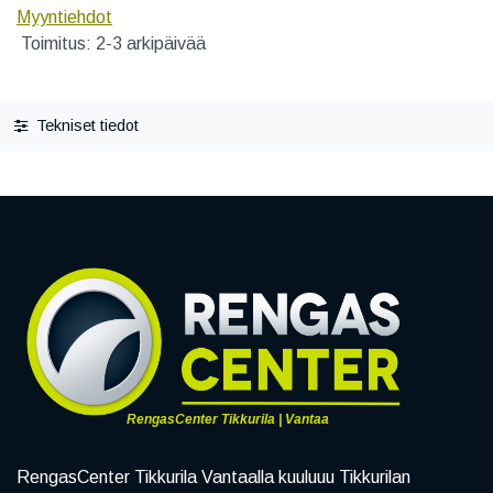
Myyntiehdot
Toimitus: 2-3 arkipäivää
Tekniset tiedot
RengasCenter Tikkurila | Vantaa
RengasCenter Tikkurila Vantaalla kuuluuu Tikkurilan