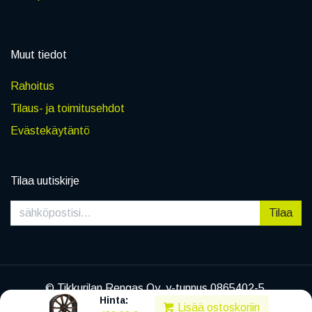
Muut tiedot
Rahoitus
Tilaus- ja toimitusehdot
Evästekäytäntö
Tilaa uutiskirje
Tilaa
© Tikkurilan Rengas Oy, y-tunnus 0865402-5
Hinta:
|
Tietosuojaseloste
Lisää ostoskoriin