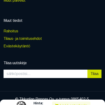
Muut palvelut
Muut tiedot
Rahoitus
Tilaus- ja toimitusehdot
Evästekäytäntö
Tilaa uutiskirje
Tilaa
© Tikkurilan Rengas Oy, y-tunnus 0865402-5
Hinta:
|
Tietosuojaseloste