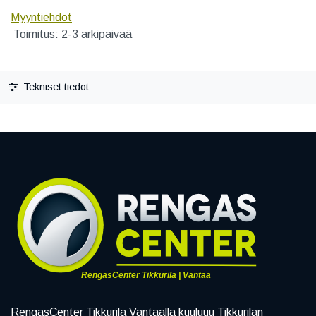
Myyntiehdot
Toimitus: 2-3 arkipäivää
Tekniset tiedot
RengasCenter Tikkurila | Vantaa
RengasCenter Tikkurila Vantaalla kuuluuu Tikkurilan