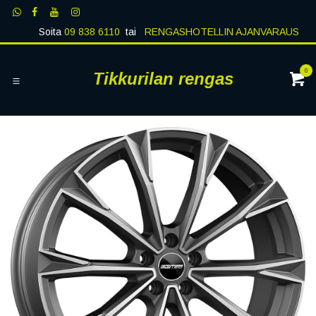
Siirry sisältöön
Soita
09 838 6110
tai
RENGASHOTELLIN AJANVARAUS
0
Tikkurilan rengas