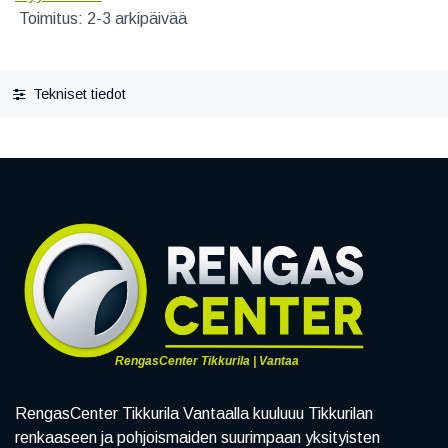
Toimitus: 2-3 arkipäivää
Tekniset tiedot
RengasCenter Tikkurila | Vantaa
RengasCenter Tikkurila Vantaalla kuuluuu Tikkurilan
renkaaseen ja pohjoismaiden suurimpaan yksityisten