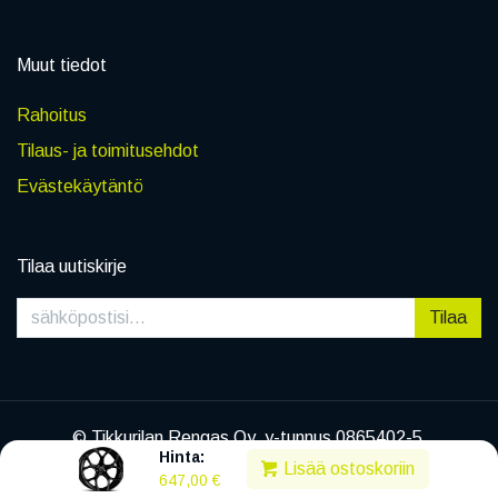
Muut tiedot
Rahoitus
Tilaus- ja toimitusehdot
Evästekäytäntö
Tilaa uutiskirje
Tilaa
© Tikkurilan Rengas Oy, y-tunnus 0865402-5
Hinta:
|
Tietosuojaseloste
Lisää ostoskoriin
647,00
€