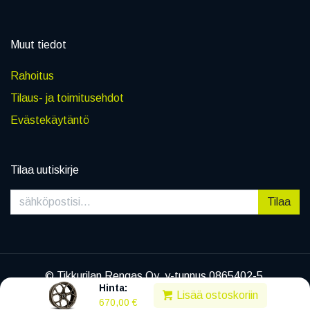
Muut tiedot
Rahoitus
Tilaus- ja toimitusehdot
Evästekäytäntö
Tilaa uutiskirje
Tilaa
© Tikkurilan Rengas Oy, y-tunnus 0865402-5
Hinta:
|
Tietosuojaseloste
Lisää ostoskoriin
670,00
€