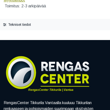
Myyntiehdot
Toimitus: 2-3 arkipäivää
Tekniset tiedot
RengasCenter Tikkurila | Vantaa
RengasCenter Tikkurila Vantaalla kuuluuu Tikkurilan
renkaaseen ja pohjoismaiden suurimpaan yksityisten