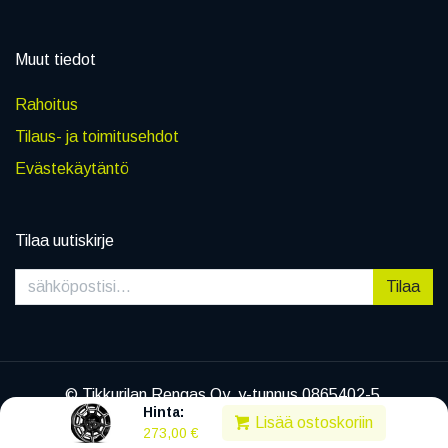
Muut tiedot
Rahoitus
Tilaus- ja toimitusehdot
Evästekäytäntö
Tilaa uutiskirje
Tilaa
© Tikkurilan Rengas Oy, y-tunnus 0865402-5
Hinta:
|
Tietosuojaseloste
Lisää ostoskoriin
273,00
€