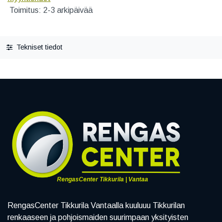
Toimitus: 2-3 arkipäivää
Tekniset tiedot
RengasCenter Tikkurila | Vantaa
RengasCenter Tikkurila Vantaalla kuuluuu Tikkurilan
renkaaseen ja pohjoismaiden suurimpaan yksityisten