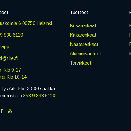
edot
Tuotteet
P
skontie 6 00750 Helsinki
Kesärenkaat
R
9 838 6110
Kitkarenkaat
Nastarenkaat
sapp
Alumiinivanteet
M
i@tire.fi
Tarvikkeet
in Klo 9-17
i Klo 10-14
stys Ark. klo: 20:00 saakka
umerosta:
+358 9 838 6110