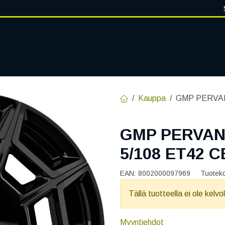
VANTEET
PALVELUT
RENGASHOTELLI
RENGASTIETOA
Kauppa
GMP PERVAN
GMP PERVAN
5/108 ET42 C
EAN:
8002000097969
Tuotek
Tällä tuotteella ei ole kelvo
Myyntiehdot