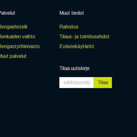
alvelut
Muut tiedot
engashotelli
Rahoitus
Renkaiden vaihto
Tilaus- ja toimitusehdot
Rengastyöhinnasto
Evästekäytäntö
uut palvelut
Tilaa uutiskirje
Tilaa