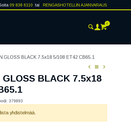
Soita
09 838 6110
tai
RENGASHOTELLIN AJANVARAUS
0
AJANKOHTAISTA
YHTEYSTIEDOT
 GLOSS BLACK 7.5x18 5/108 ET42 CB65.1
 GLOSS BLACK 7.5x18
B65.1
oodi:
379893
llista yhdistelmää.