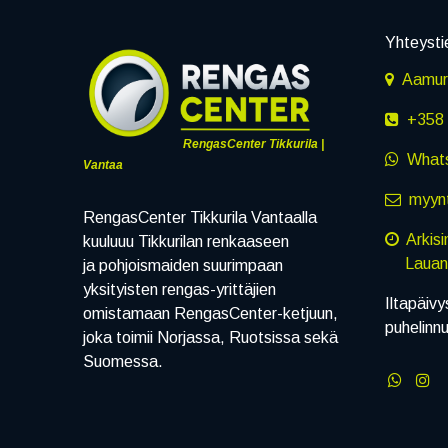
Yhteysti
Aamuru
+358 
RengasCenter Tikkurila |
What
Vantaa
myynt
RengasCenter Tikkurila Vantaalla
Arkis
kuuluuu Tikkurilan renkaaseen
Lauanta
ja pohjoismaiden suurimpaan
yksityisten rengas-yrittäjien
Iltapäivy
omistamaan RengasCenter-ketjuun,
puhelinn
joka toimii Norjassa, Ruotsissa sekä
Suomessa.